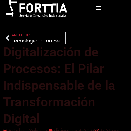
ANTERIOR
Tecnología como Servicio (TaaS): Optimizando Recursos para la Excelencia Empresarial
Digitalización de
Procesos: El Pilar
Indispensable de la
Transformación
Digital
5:41 pm
Esteban Selvaggi
diciembre 4, 2023