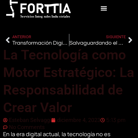
ANTERIOR
SIGUIENTE
Transformación Digital: Más Allá de la Tecnología, una Revolución Empresarial Integral
Salvaguardando el Futuro Empresarial: La Danza Estratégica entre Continuidad del Negocio y Copias de Seguridad
La Tecnología como
Motor Estratégico: La
Responsabilidad de
Crear Valor
5:13 pm
Esteban Selvaggi
diciembre 4, 2023
No Comments
En la era digital actual, la tecnología no es